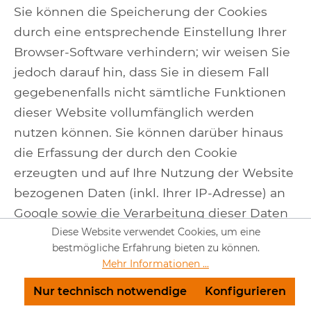
Sie können die Speicherung der Cookies
durch eine entsprechende Einstellung Ihrer
Browser-Software verhindern; wir weisen Sie
jedoch darauf hin, dass Sie in diesem Fall
gegebenenfalls nicht sämtliche Funktionen
dieser Website vollumfänglich werden
nutzen können. Sie können darüber hinaus
die Erfassung der durch den Cookie
erzeugten und auf Ihre Nutzung der Website
bezogenen Daten (inkl. Ihrer IP-Adresse) an
Google sowie die Verarbeitung dieser Daten
durch Google verhindern, indem Sie das
Diese Website verwendet Cookies, um eine
bestmögliche Erfahrung bieten zu können.
unter dem folgenden Link verfügbare
Mehr Informationen ...
Browser-Plugin herunterladen und
Nur technisch notwendige
Konfigurieren
installieren: