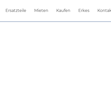
ufen
Erkes
Kontakt
Jobs
Ersatzteile
Mieten
Kaufen
Erkes
Konta