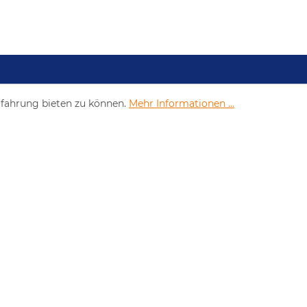
rfahrung bieten zu können.
Mehr Informationen ...
Neu- und Gebrauchtfahrzeuge
Volvo Trucks
Satte
Renault Trucks
S
Stas Auflieger
O.ME.P.S. Auflieger
Gebrauchtfahrzeugmarkt