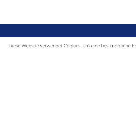
Diese Website verwendet Cookies, um eine bestmögliche E
Kontaktieren Sie uns
Erkes Nutzfahrzeuge Holding GmbH
Dieselstraße 9
41352 Korschenbroich-Glehn
+49 (0)2182 - 8500-0