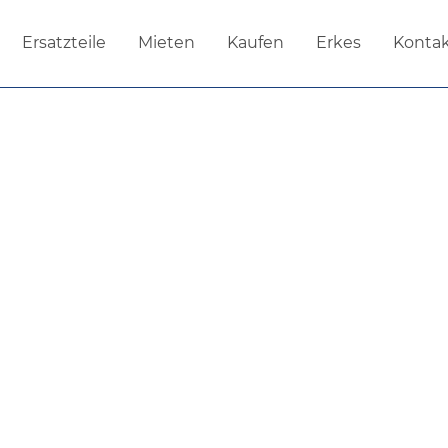
ufen
Erkes
Kontakt
Jobs
Ersatzteile
Mieten
Kaufen
Erkes
Konta