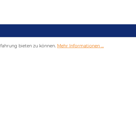
rfahrung bieten zu können.
Mehr Informationen ...
Neu- und Gebrauchtfahrzeuge
Volvo Trucks
Satte
Renault Trucks
S
Stas Auflieger
O.ME.P.S. Auflieger
Gebrauchtfahrzeugmarkt