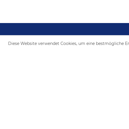
Diese Website verwendet Cookies, um eine bestmögliche E
Kontaktieren Sie uns
Erkes Nutzfahrzeuge Holding GmbH
Dieselstraße 9
41352 Korschenbroich-Glehn
+49 (0)2182 - 8500-0